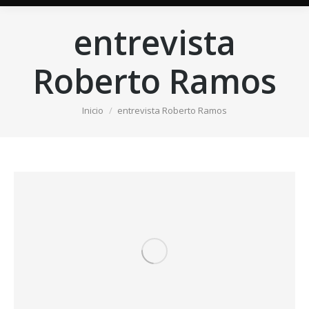
entrevista
Roberto Ramos
Estás aquí:
Inicio
entrevista Roberto Ramos