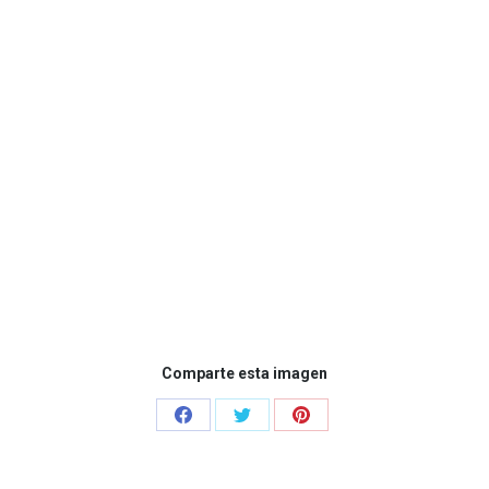
Comparte esta imagen
Share
Share
Share
on
on
on