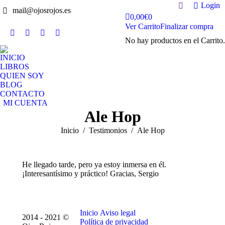
Buscar:
Login
mail@ojosrojos.es
0,00
€
0
Ver Carrito
Finalizar compra
Facebook
YouTube
Twitter
Instagram
No hay productos en el Carrito.
page
page
page
page
INICIO
opens
opens
opens
opens
LIBROS
in
in
in
in
QUIEN SOY
new
new
new
new
BLOG
window
window
window
window
CONTACTO
MI CUENTA
Ale Hop
Estás aquí:
Inicio
Testimonios
Ale Hop
He llegado tarde, pero ya estoy inmersa en él.
¡Interesantísimo y práctico! Gracias, Sergio
Inicio
Aviso legal
2014 - 2021 ©
Política de privacidad