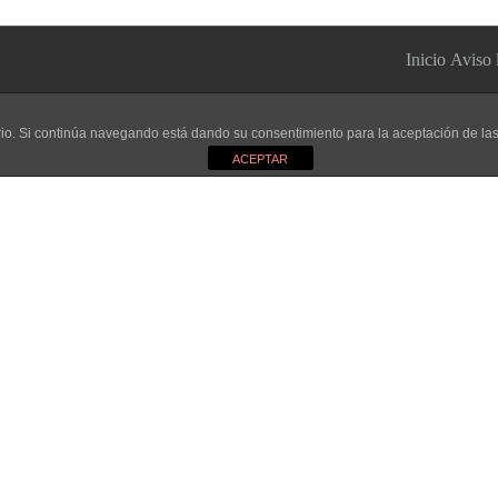
Inicio
Aviso 
uario. Si continúa navegando está dando su consentimiento para la aceptación de l
ACEPTAR