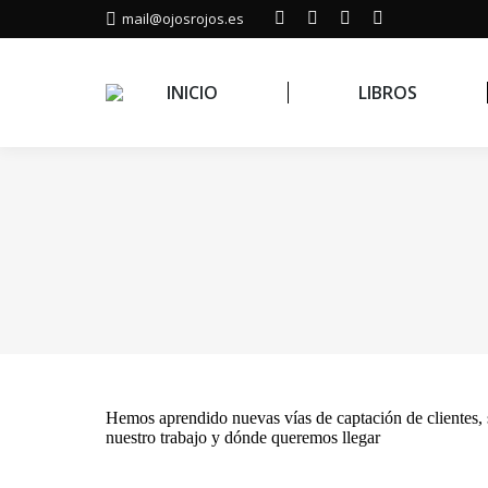
mail@ojosrojos.es
Facebook
YouTube
Twitter
Instagram
page
page
page
page
opens
opens
opens
opens
INICIO
LIBROS
in
in
in
in
new
new
new
new
window
window
window
window
Hemos aprendido nuevas vías de captación de clientes, sa
nuestro trabajo y dónde queremos llegar