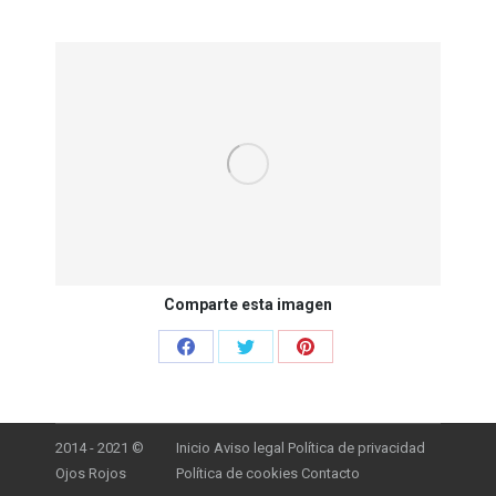
Comparte esta imagen
Share
Share
Share
on
on
on
Facebook
Twitter
Pinterest
2014 - 2021 ©
Inicio
Aviso legal
Política de privacidad
Ojos Rojos
Política de cookies
Contacto