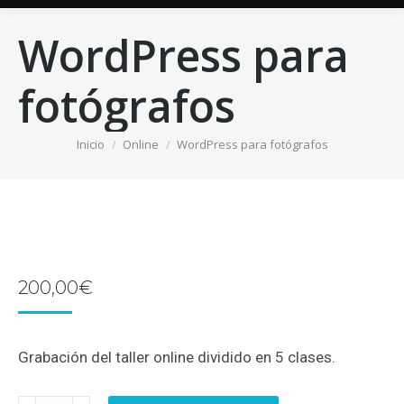
WordPress para
fotógrafos
Estás aquí:
Inicio
Online
WordPress para fotógrafos
200,00
€
Grabación del taller online dividido en 5 clases.