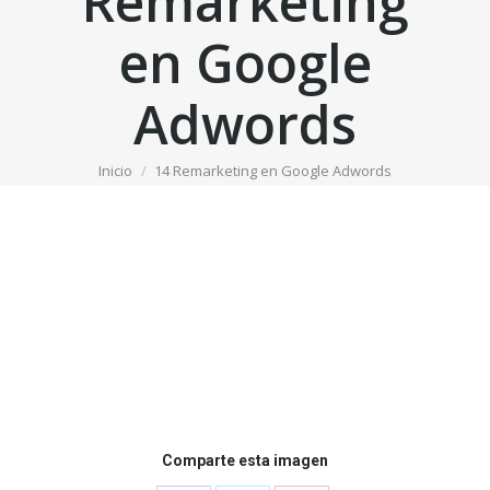
Remarketing
en Google
Adwords
Estás aquí:
Inicio
14 Remarketing en Google Adwords
Comparte esta imagen